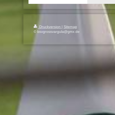
Druckversion
|
Sitemap
© bsvgrossvargula@gmx.de