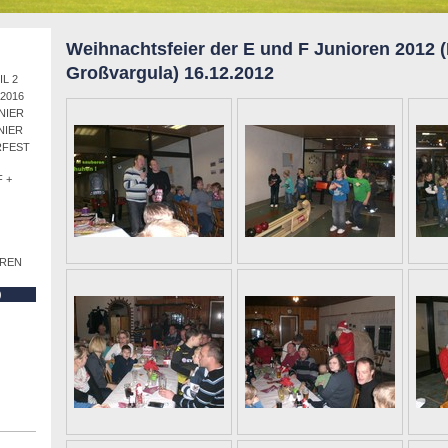
Weihnachtsfeier der E und F Junioren 2012 
Großvargula) 16.12.2012
L 2
2016
NIER
NIER
RFEST
 +
OREN
)
)